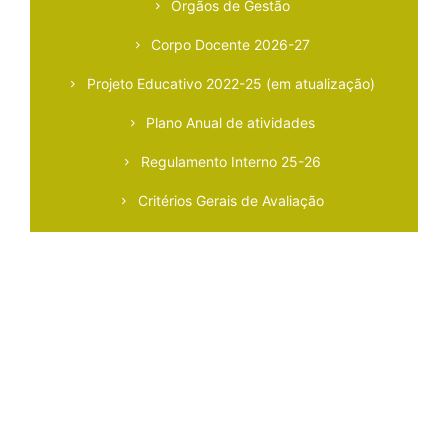
Orgãos de Gestão
Corpo Docente 2026-27
Projeto Educativo 2022-25 (em atualização)
Plano Anual de atividades
Regulamento Interno 25-26
Critérios Gerais de Avaliação
Critérios Específicos de Avaliação
Regulamento das Provas de Seleção 2025-26
Regulamento da Prova de Aptidão Artística 25-26
Plano de Prevenção de Riscos de Corrupção e
Infrações Conexas/Código de Boa Conduta
Curso de Iniciação/Regulamento das Provas de
Aptidão 25-26