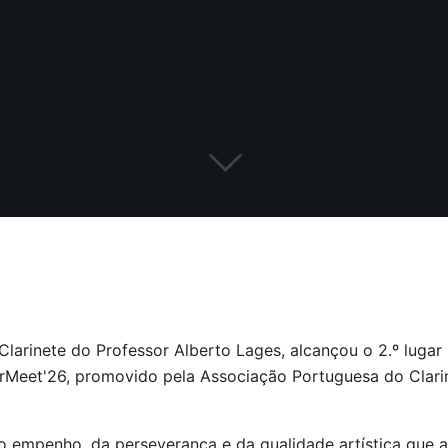
 Clarinete do Professor Alberto Lages, alcançou o 2.º luga
arMeet'26, promovido pela Associação Portuguesa do Clarine
o empenho, da perseverança e da qualidade artística que 