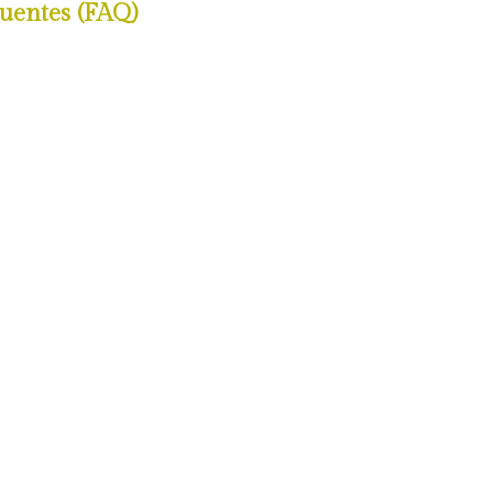
uentes (FAQ)
iculado
Articulado - Informações